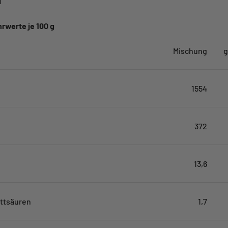
T
rwerte je 100 g
Mischung
g
1554
372
13,6
ettsäuren
1,7