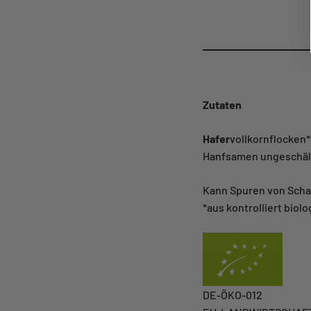
Zutaten
Hafer
vollkornflocken*
Hanfsamen ungeschält
Kann Spuren von Scha
*aus kontrolliert bio
DE-ÖKO-012