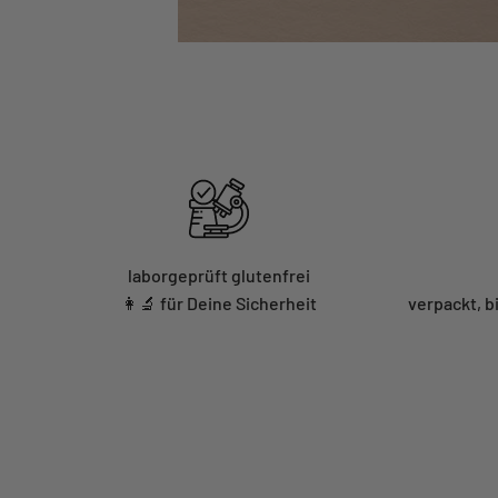
laborgeprüft glutenfrei
👩‍🔬 für Deine Sicherheit
verpackt, b