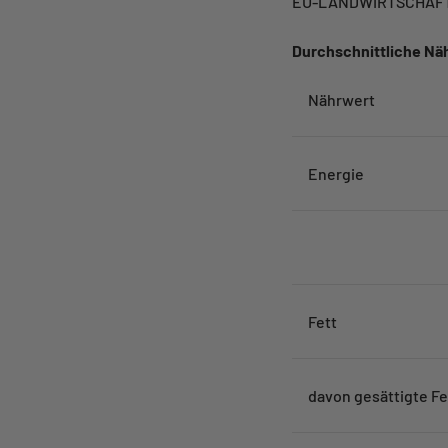
EU-LANDWIRTSCHAF
Durchschnittliche Näh
Nährwert
Energie
Fett
davon gesättigte F