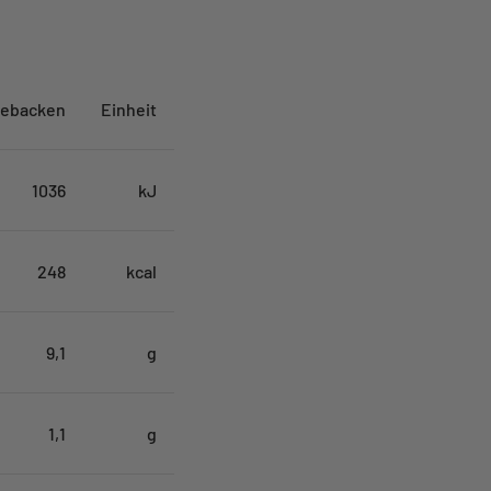
ebacken
Einheit
1036
kJ
248
kcal
9,1
g
1,1
g