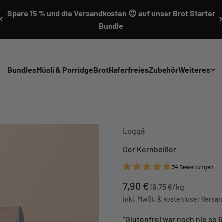
Spare 15 % und die Versandkosten 😍 auf unser Brot Starter
Bundle
Bundles
Müsli & Porridge
Brot
Haferfreies
Zubehör
Weiteres
Loggä
Der Kernbeißer
34 Bewertungen
Angebot
7,90 €
19,75 €/kg
inkl. MwSt. & kostenloser
Versa
"Glutenfrei war noch nie so 6