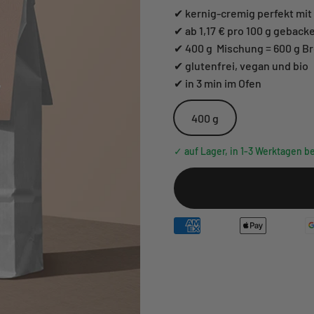
✔ kernig-cremig perfekt mi
✔ ab 1,17 € pro 100 g geback
✔ 400 g Mischung = 600 g B
✔ glutenfrei, vegan und bio
✔ in 3 min im Ofen
400 g
✓ auf Lager, in 1-3 Werktagen be