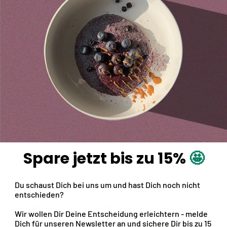
Vor und nach dem Backen
 den Regler in der Mitte des Bildes, um zusehen, wie die Brotb
vor dem Backen und wie saftig sie nach dem Backen aussieht.
Spare jetzt bis zu 15%
🤩
Du schaust Dich bei uns um und hast Dich noch nicht
entschieden?
Wir wollen Dir Deine Entscheidung erleichtern - melde
Dich für unseren
Newsletter
an und sichere Dir
bis zu 15