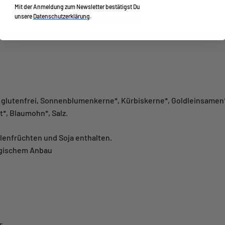
Mit der Anmeldung zum Newsletter bestätigst Du
unsere
Datenschutzerklärung
.
Der Kernbeißer
 glutenfrei, Sonnenblumenkerne*, Kürbiskerne*, Goldleinsamen*
*, Blaumohn*, Salz.
lenfrüchten und Soja enthalten.
logischem Anbau